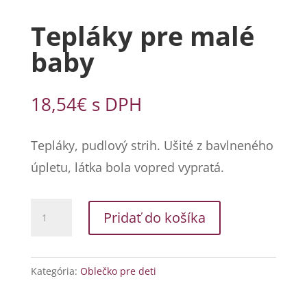
Tepláky pre malé
baby
18,54
€
s DPH
Tepláky, pudlový strih. Ušité z bavlneného
úpletu, látka bola vopred vypratá.
množstvo
Pridať do košíka
Tepláky
pre
malé
Kategória:
Oblečko pre deti
baby