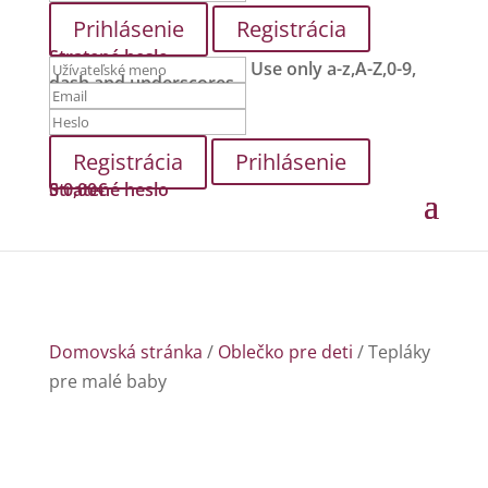
Registrácia
Stratené heslo
Use only a-z,A-Z,0-9,
dash and underscores.
Prihlásenie
Stratené heslo
0
0,00
€
Domovská stránka
/
Oblečko pre deti
/ Tepláky
pre malé baby