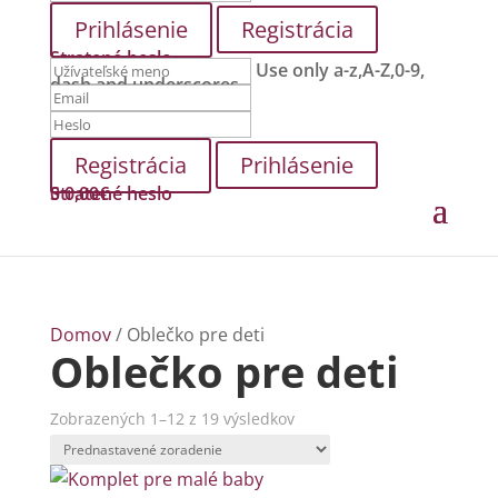
Registrácia
Stratené heslo
Use only a-z,A-Z,0-9,
dash and underscores.
Prihlásenie
Stratené heslo
0
0,00
€
Domov
/ Oblečko pre deti
Oblečko pre deti
Zobrazených 1–12 z 19 výsledkov