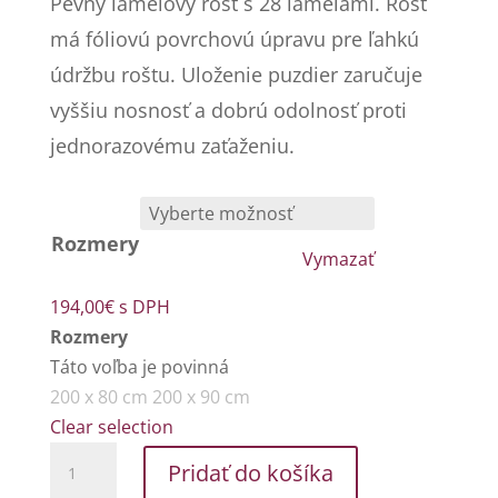
Pevný lamelový rošt s 28 lamelami. Rošt
má fóliovú povrchovú úpravu pre ľahkú
údržbu roštu. Uloženie puzdier zaručuje
vyššiu nosnosť a dobrú odolnosť proti
jednorazovému zaťaženiu.
Rozmery
Vymazať
194,00
€
s DPH
Rozmery
Táto voľba je povinná
200 x 80 cm
200 x 90 cm
Clear selection
množstvo
Pridať do košíka
Modul