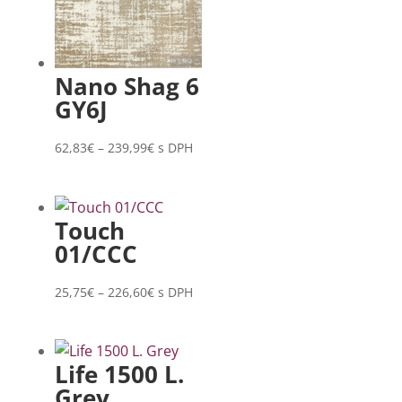
Nano Shag 6
GY6J
Price
62,83
€
–
239,99
€
s DPH
range:
62,83€
through
Touch
239,99€
01/CCC
Price
25,75
€
–
226,60
€
s DPH
range:
25,75€
through
Life 1500 L.
226,60€
Grey