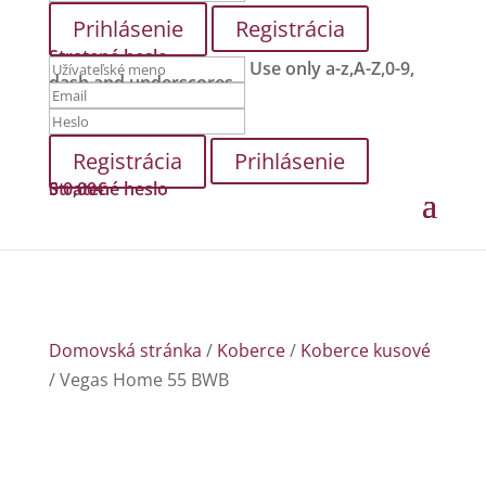
Registrácia
Stratené heslo
Use only a-z,A-Z,0-9,
dash and underscores.
Prihlásenie
Stratené heslo
0
0,00
€
Domovská stránka
/
Koberce
/
Koberce kusové
/ Vegas Home 55 BWB