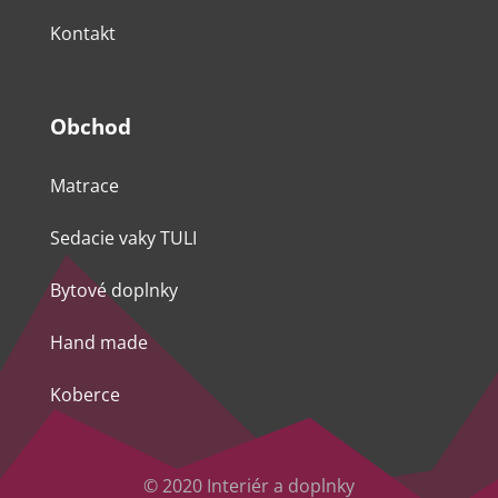
Kontakt
Obchod
Matrace
Sedacie vaky TULI
Bytové doplnky
Hand made
Koberce
© 2020 Interiér a doplnky