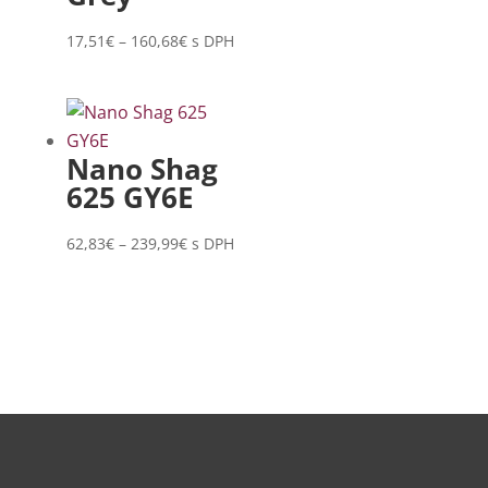
Price
17,51
€
–
160,68
€
s DPH
range:
17,51€
through
160,68€
Nano Shag
625 GY6E
Price
62,83
€
–
239,99
€
s DPH
range:
62,83€
through
239,99€