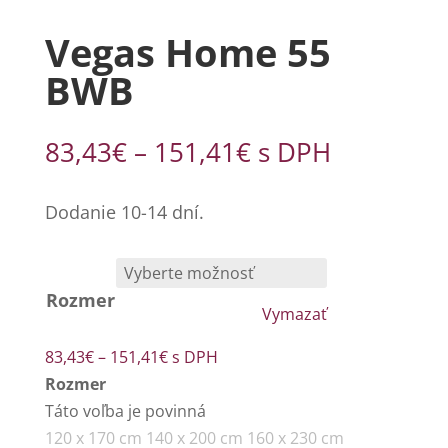
Vegas Home 55
BWB
Price
83,43
€
–
151,41
€
s DPH
range:
83,43€
Dodanie 10-14 dní.
through
151,41€
Rozmer
Vymazať
Price
83,43
€
–
151,41
€
s DPH
range:
Rozmer
83,43€
Táto voľba je povinná
through
120 x 170 cm
140 x 200 cm
160 x 230 cm