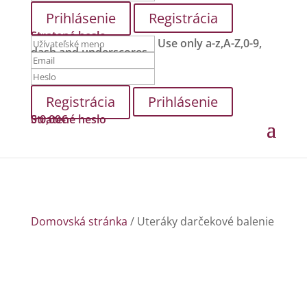
Registrácia
Stratené heslo
Use only a-z,A-Z,0-9,
dash and underscores.
Prihlásenie
Stratené heslo
0
0,00
€
Domovská stránka
/ Uteráky darčekové balenie