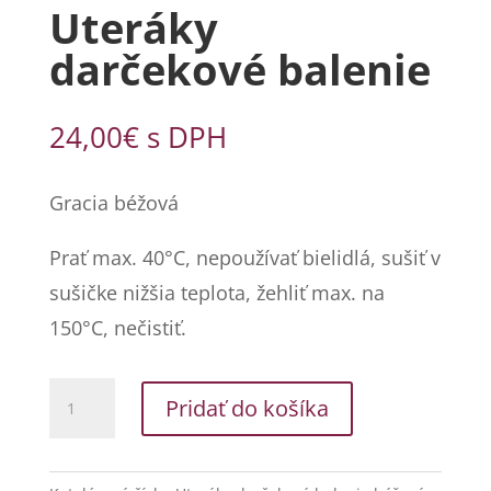
Uteráky
darčekové balenie
24,00
€
s DPH
Gracia béžová
Prať max. 40°C, nepoužívať bielidlá, sušiť v
sušičke nižšia teplota, žehliť max. na
150°C, nečistiť.
množstvo
Pridať do košíka
Uteráky
darčekové
balenie