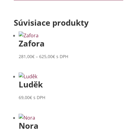
Súvisiace produkty
Zafora
Price
281,00
€
–
625,00
€
s DPH
range:
281,00€
through
Luděk
625,00€
69,00
€
s DPH
Nora