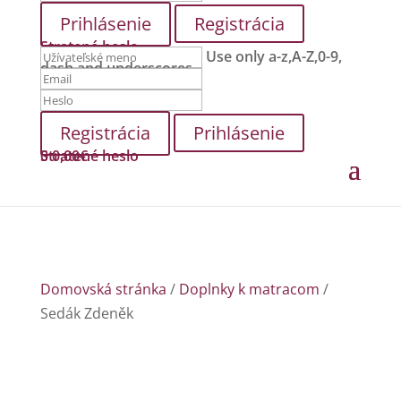
Registrácia
Stratené heslo
Use only a-z,A-Z,0-9,
dash and underscores.
Prihlásenie
Stratené heslo
0
0,00
€
Domovská stránka
/
Doplnky k matracom
/
Sedák Zdeněk