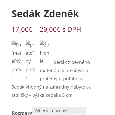
Sedák Zdeněk
Price
17,00
€
–
29,00
€
s DPH
range:
17,00€
through
29,00€
Sedák z pevného
materiálu s prešitým a
prateľným poťahom.
Sedák vhodný na záhradný nábytok a
stoličky – výška sedáka 5 cm
Rozmery