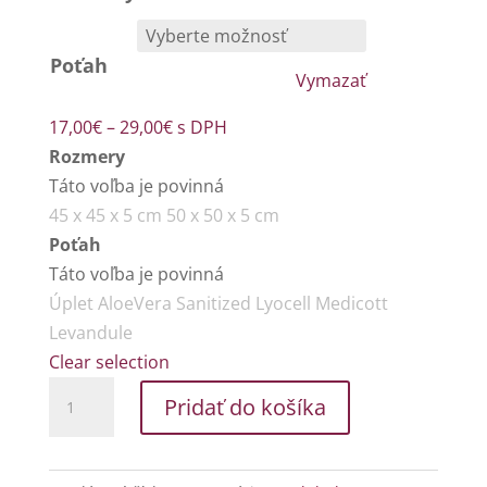
Poťah
Vymazať
Price
17,00
€
–
29,00
€
s DPH
range:
Rozmery
17,00€
Táto voľba je povinná
through
45 x 45 x 5 cm
50 x 50 x 5 cm
29,00€
Poťah
Táto voľba je povinná
Úplet
AloeVera
Sanitized
Lyocell
Medicott
Levandule
Clear selection
množstvo
Pridať do košíka
Sedák
Zdeněk