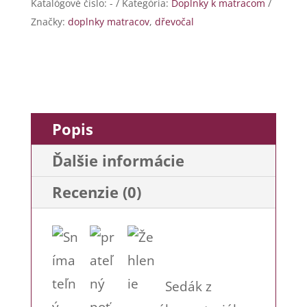
Katalógové číslo:
-
Kategória:
Doplnky k matracom
Značky:
doplnky matracov
,
dřevočal
Popis
Ďalšie informácie
Recenzie (0)
Sedák z