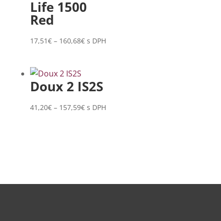
Life 1500
160,68€
Red
Price
17,51
€
–
160,68
€
s DPH
range:
17,51€
through
Doux 2 IS2S
160,68€
Price
41,20
€
–
157,59
€
s DPH
range:
41,20€
through
157,59€