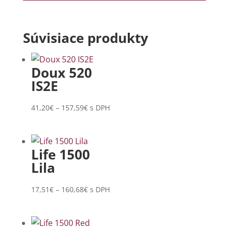
Súvisiace produkty
Doux 520
IS2E
Price
41,20
€
–
157,59
€
s DPH
range:
41,20€
through
Life 1500
157,59€
Lila
Price
17,51
€
–
160,68
€
s DPH
range:
17,51€
through