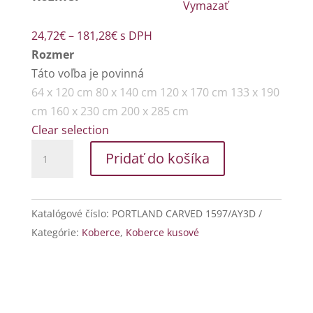
Vymazať
Price
24,72
€
–
181,28
€
s DPH
range:
Rozmer
24,72€
Táto voľba je povinná
through
64 x 120 cm
80 x 140 cm
120 x 170 cm
133 x 190
181,28€
cm
160 x 230 cm
200 x 285 cm
Clear selection
množstvo
Pridať do košíka
PORTLAND
CARVED
1597/AY3D
Katalógové číslo:
PORTLAND CARVED 1597/AY3D
Kategórie:
Koberce
,
Koberce kusové