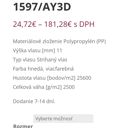
1597/AY3D
Price
24,72
€
–
181,28
€
s DPH
range:
24,72€
Materiálové zloženie Polypropylén (PP)
through
Výška vlasu [mm] 11
181,28€
Typ vlasu Strihaný vlas
Farba hnedá, viacfarebná
Hustota vlasu [bodov/m2] 25600
Celková váha [g/m2] 2500
Dodanie 7-14 dní.
Rozmer