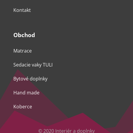
Kontakt
Obchod
Matrace
Sedacie vaky TULI
Bytové doplnky
Hand made
Koberce
© 2020 Interiér a doplnky