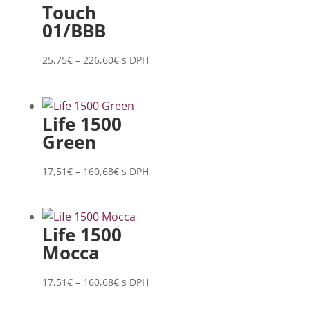
through
Touch
160,68€
01/BBB
Price
25,75
€
–
226,60
€
s DPH
range:
25,75€
through
Life 1500
226,60€
Green
Price
17,51
€
–
160,68
€
s DPH
range:
17,51€
through
Life 1500
160,68€
Mocca
Price
17,51
€
–
160,68
€
s DPH
range: