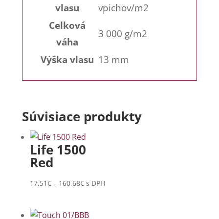
vlasu
vpichov/m2
Celková
3 000 g/m2
váha
Výška vlasu
13 mm
Súvisiace produkty
Life 1500
Red
Price
17,51
€
–
160,68
€
s DPH
range:
17,51€