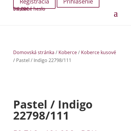
Prihlásenie
Stratené heslo
0
0,00
€
Domovská stránka
/
Koberce
/
Koberce kusové
/ Pastel / Indigo 22798/111
Pastel / Indigo
22798/111