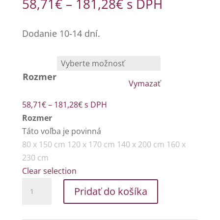
Price
58,71
€
–
181,28
€
s DPH
range:
58,71€
Dodanie 10-14 dní.
through
181,28€
Rozmer
Vymazať
Price
58,71
€
–
181,28
€
s DPH
range:
Rozmer
58,71€
Táto voľba je povinná
through
80 x 150 cm
120 x 170 cm
140 x 200 cm
160 x
181,28€
230 cm
Clear selection
množstvo
Pridať do košíka
Pastel
/