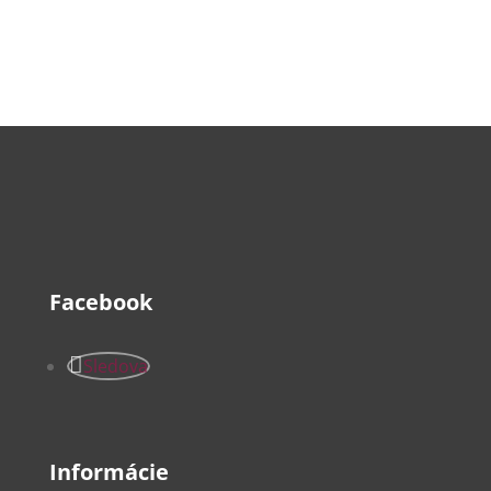
17,51€
through
160,68€
Facebook
Sledova
Informácie