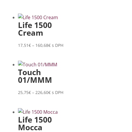
range:
25,75€
through
Life 1500
226,60€
Cream
Price
17,51
€
–
160,68
€
s DPH
range:
17,51€
through
Touch
160,68€
01/MMM
Price
25,75
€
–
226,60
€
s DPH
range:
25,75€
through
Life 1500
226,60€
Mocca