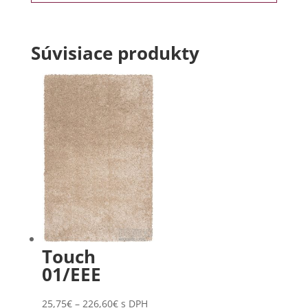
Súvisiace produkty
Touch
01/EEE
Price
25,75
€
–
226,60
€
s DPH