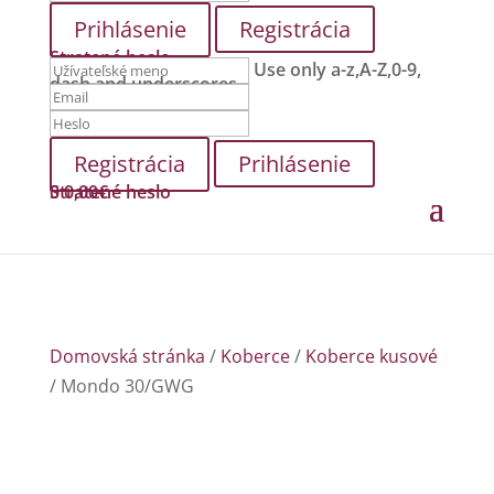
Registrácia
Stratené heslo
Use only a-z,A-Z,0-9,
dash and underscores.
Prihlásenie
Stratené heslo
0
0,00
€
Domovská stránka
/
Koberce
/
Koberce kusové
/ Mondo 30/GWG