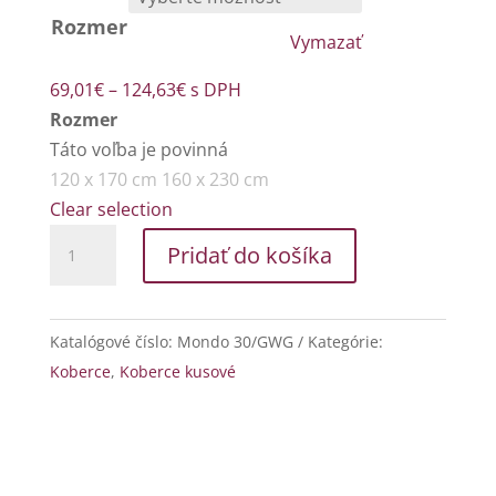
Rozmer
Vymazať
Price
69,01
€
–
124,63
€
s DPH
range:
Rozmer
69,01€
Táto voľba je povinná
through
120 x 170 cm
160 x 230 cm
124,63€
Clear selection
množstvo
Pridať do košíka
Mondo
30/GWG
Katalógové číslo:
Mondo 30/GWG
Kategórie:
Koberce
,
Koberce kusové