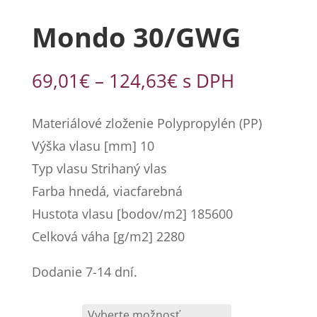
Mondo 30/GWG
Price
69,01
€
–
124,63
€
s DPH
range:
69,01€
Materiálové zloženie Polypropylén (PP)
through
Výška vlasu [mm] 10
124,63€
Typ vlasu Strihaný vlas
Farba hnedá, viacfarebná
Hustota vlasu [bodov/m2] 185600
Celková váha [g/m2] 2280
Dodanie 7-14 dní.