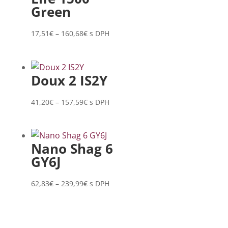
157,59€
Green
Price
17,51
€
–
160,68
€
s DPH
range:
17,51€
through
Doux 2 IS2Y
160,68€
Price
41,20
€
–
157,59
€
s DPH
range:
41,20€
through
Nano Shag 6
157,59€
GY6J
Price
62,83
€
–
239,99
€
s DPH
range:
62,83€
through