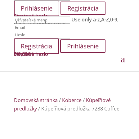
Registrácia
Stratené heslo
Use only a-z,A-Z,0-9,
dash and underscores.
Prihlásenie
Stratené heslo
0
0,00
€
Domovská stránka
/
Koberce
/
Kúpeľňové
predložky
/ Kúpeľňová predložka 7288 Coffee