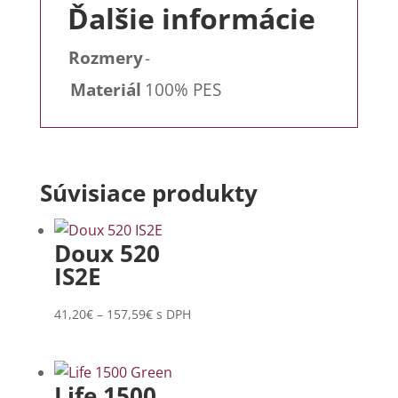
Ďalšie informácie
Rozmery
-
Materiál
100% PES
Súvisiace produkty
Doux 520
IS2E
Price
41,20
€
–
157,59
€
s DPH
range:
41,20€
through
Life 1500