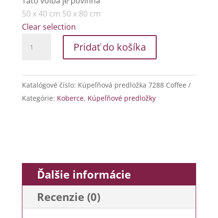
4,12€
Táto voľba je povinná
through
50 x 40 cm
50 x 80 cm
8,24€
Clear selection
množstvo
Pridať do košíka
Kúpeľňová
predložka
7288
Katalógové číslo:
Kúpeľňová predložka 7288 Coffee
Coffee
Kategórie:
Koberce
,
Kúpeľňové predložky
Ďalšie informácie
Recenzie (0)