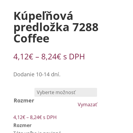
Kúpeľňová
predložka 7288
Coffee
Price
4,12
€
–
8,24
€
s DPH
range:
4,12€
Dodanie 10-14 dní.
through
8,24€
Rozmer
Vymazať
Price
4,12
€
–
8,24
€
s DPH
range:
Rozmer