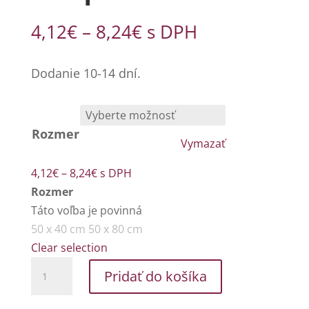
Price
4,12
€
–
8,24
€
s DPH
range:
4,12€
Dodanie 10-14 dní.
through
8,24€
Rozmer
Vymazať
Price
4,12
€
–
8,24
€
s DPH
range:
Rozmer
4,12€
Táto voľba je povinná
through
50 x 40 cm
50 x 80 cm
8,24€
Clear selection
množstvo
Pridať do košíka
Kúpeľňová
predložka