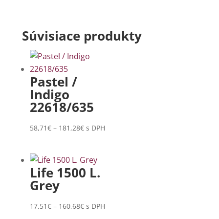
Súvisiace produkty
Pastel /
Indigo
22618/635
Price
58,71
€
–
181,28
€
s DPH
range:
58,71€
through
Life 1500 L.
181,28€
Grey
Price
17,51
€
–
160,68
€
s DPH
range: