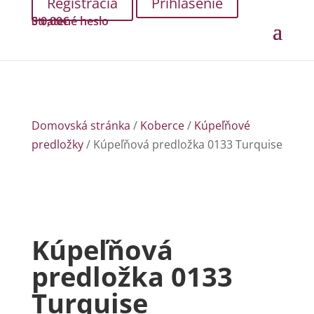
Prihlásenie
Stratené heslo
0
0,00
€
Domovská stránka
/
Koberce
/
Kúpeľňové
predložky
/ Kúpeľňová predložka 0133 Turquise
Kúpeľňová
predložka 0133
Turquise