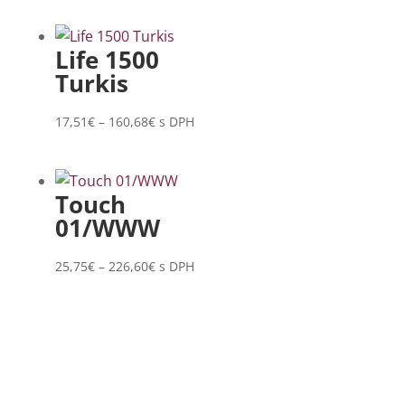
17,51€
through
Life 1500
160,68€
Turkis
Price
17,51
€
–
160,68
€
s DPH
range:
17,51€
through
Touch
160,68€
01/WWW
Price
25,75
€
–
226,60
€
s DPH
range:
25,75€
through
226,60€