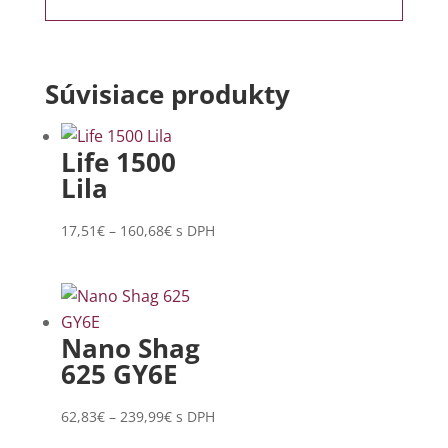
Súvisiace produkty
Life 1500
Lila
Price
17,51
€
–
160,68
€
s DPH
range:
17,51€
through
160,68€
Nano Shag
625 GY6E
Price
62,83
€
–
239,99
€
s DPH
range: