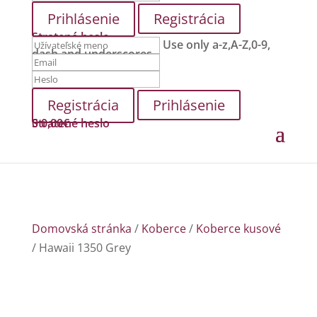
Registrácia
Stratené heslo
Use only a-z,A-Z,0-9,
dash and underscores.
Prihlásenie
Stratené heslo
0
0,00
€
Domovská stránka
/
Koberce
/
Koberce kusové
/ Hawaii 1350 Grey