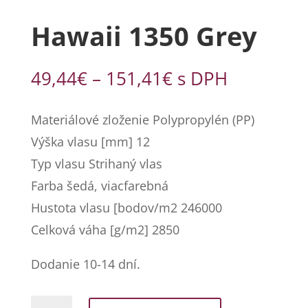
Hawaii 1350 Grey
Price
49,44
€
–
151,41
€
s DPH
range:
49,44€
Materiálové zloženie Polypropylén (PP)
through
Výška vlasu [mm] 12
151,41€
Typ vlasu Strihaný vlas
Farba šedá, viacfarebná
Hustota vlasu [bodov/m2 246000
Celková váha [g/m2] 2850
Dodanie 10-14 dní.
množstvo