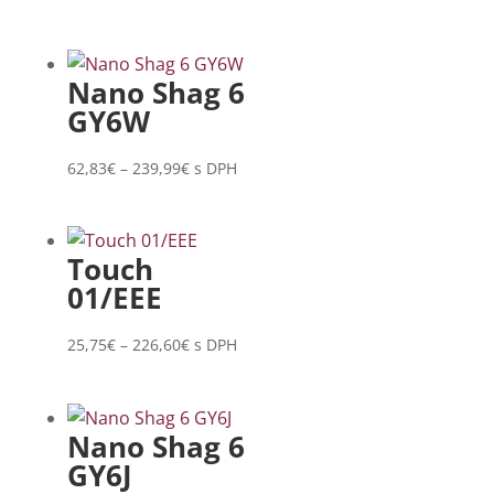
range:
62,83€
through
Nano Shag 6
239,99€
GY6W
Price
62,83
€
–
239,99
€
s DPH
range:
62,83€
through
Touch
239,99€
01/EEE
Price
25,75
€
–
226,60
€
s DPH
range:
25,75€
through
Nano Shag 6
226,60€
GY6J