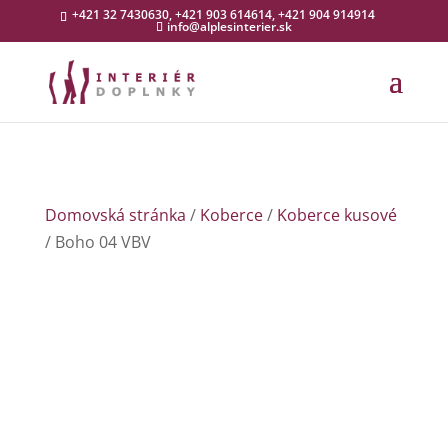
+421 32 7430630, +421 903 614614, +421 904 914914
info@alplesinterier.sk
Domovská stránka
/
Koberce
/
Koberce kusové
/ Boho 04 VBV