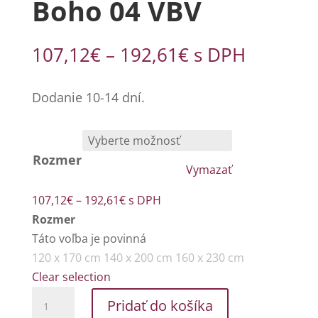
Boho 04 VBV
Price
107,12
€
–
192,61
€
s DPH
range:
107,12€
Dodanie 10-14 dní.
through
192,61€
Rozmer
Vymazať
Price
107,12
€
–
192,61
€
s DPH
range:
Rozmer
107,12€
Táto voľba je povinná
through
120 x 170 cm
140 x 200 cm
160 x 230 cm
192,61€
Clear selection
množstvo
Pridať do košíka
Boho