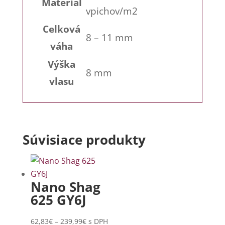
Materiál
vpichov/m2
Celková
8 – 11 mm
váha
Výška
8 mm
vlasu
Súvisiace produkty
Nano Shag
625 GY6J
Price
62,83
€
–
239,99
€
s DPH