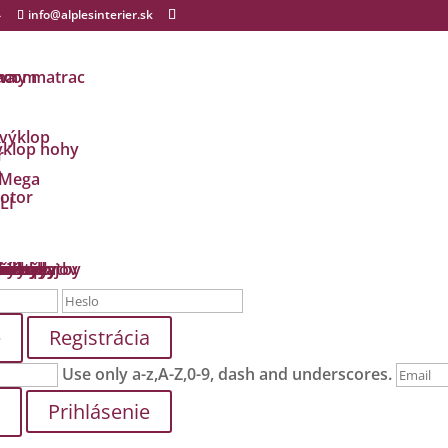
4
info@alplesinterier.sk
ávny matrac
ma
racom
 výklop
ýklop nohy
r
a
 Mega
otor
LI
dmety
i
ušky
ké baby
ložky
odložky
ienky
ch údajov
y a platby
zmluvy
Registrácia
Use only a-z,A-Z,0-9, dash and underscores.
Prihlásenie