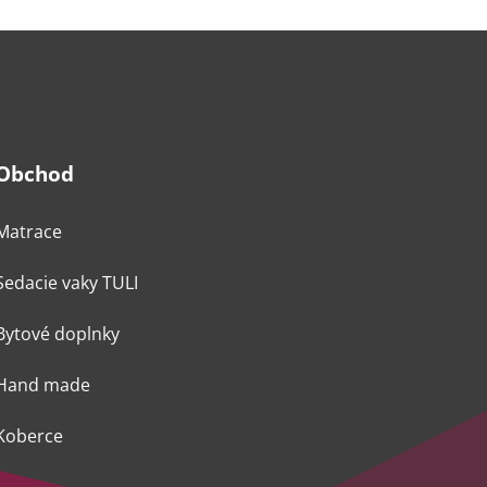
Obchod
Matrace
Sedacie vaky TULI
Bytové doplnky
Hand made
Koberce