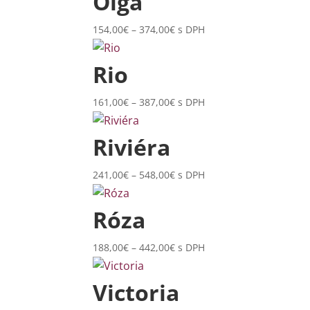
Olga
through
347,00€
Price
154,00
€
–
374,00
€
s DPH
range:
154,00€
Rio
through
374,00€
Price
161,00
€
–
387,00
€
s DPH
range:
161,00€
Riviéra
through
387,00€
Price
241,00
€
–
548,00
€
s DPH
range:
241,00€
Róza
through
548,00€
Price
188,00
€
–
442,00
€
s DPH
range:
188,00€
Victoria
through
442,00€