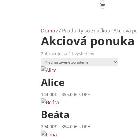
Domov
/ Produkty so značkou “Akciová p
Akciová ponuka
Zobrazuje sa 11 výsledkov
Alice
Price
144,00
€
–
355,00
€
s DPH
range:
144,00€
Beáta
through
355,00€
Price
394,00
€
–
854,00
€
s DPH
range: