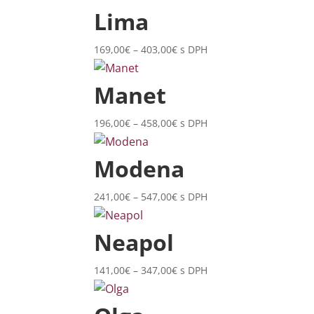
394,00€
Lima
through
854,00€
Price
169,00
€
–
403,00
€
s DPH
range:
169,00€
Manet
through
403,00€
Price
196,00
€
–
458,00
€
s DPH
range:
196,00€
Modena
through
458,00€
Price
241,00
€
–
547,00
€
s DPH
range:
241,00€
Neapol
through
547,00€
Price
141,00
€
–
347,00
€
s DPH
range:
141,00€