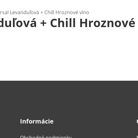
ersal Levanduľová + Chill Hroznové víno
duľová + Chill Hroznové
Informácie
Obchodné podmienky