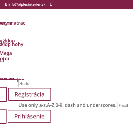
4
info@alplesinterier.sk
ávny matrac
ma
racom
 výklop
ýklop nohy
r
a
 Mega
otor
LI
dmety
i
ušky
ké baby
ložky
odložky
ienky
ch údajov
y a platby
zmluvy
Registrácia
Use only a-z,A-Z,0-9, dash and underscores.
Prihlásenie