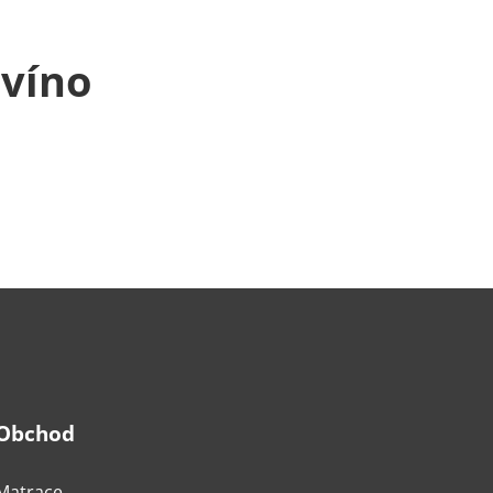
 víno
Obchod
Matrace