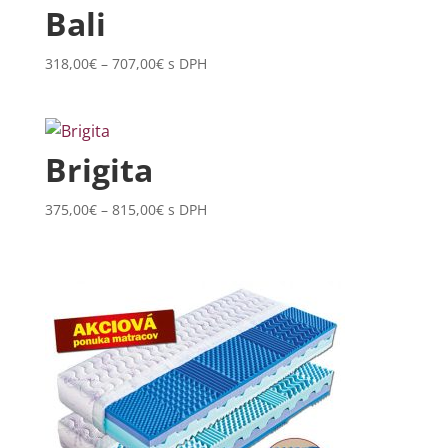
614,00€
Bali
Price
318,00
€
–
707,00
€
s DPH
range:
318,00€
through
707,00€
Brigita
Price
375,00
€
–
815,00
€
s DPH
range:
375,00€
through
815,00€