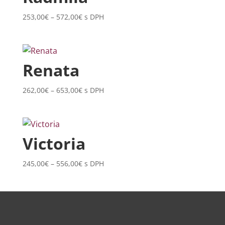
Price
253,00
€
–
572,00
€
s DPH
range:
253,00€
through
572,00€
Renata
Price
262,00
€
–
653,00
€
s DPH
range:
262,00€
through
653,00€
Victoria
Price
245,00
€
–
556,00
€
s DPH
range:
245,00€
through
556,00€