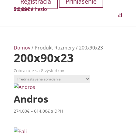
Prihlásenie
Stratené heslo
0
0,00
€
Domov
/ Produkt Rozmery / 200x90x23
200x90x23
Zobrazuje sa 8 výsledkov
Andros
Price
274,00
€
–
614,00
€
s DPH
range:
274,00€
through