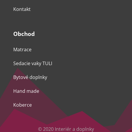
Kontakt
Obchod
Matrace
Sedacie vaky TULI
Bytové doplnky
Hand made
Koberce
© 2020 Interiér a doplnky