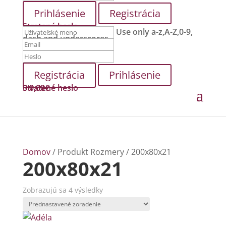
Registrácia
Stratené heslo
Use only a-z,A-Z,0-9,
dash and underscores.
Prihlásenie
Stratené heslo
0
0,00
€
Domov
/ Produkt Rozmery / 200x80x21
200x80x21
Zobrazujú sa 4 výsledky