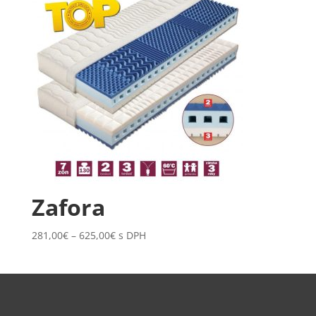
Zafora
Price
281,00
€
–
625,00
€
s DPH
range:
281,00€
through
625,00€