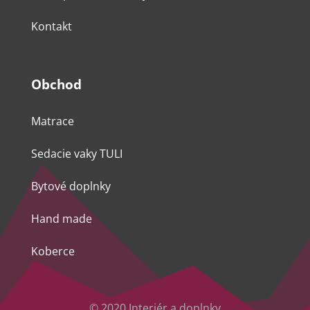
Kontakt
Obchod
Matrace
Sedacie vaky TULI
Bytové doplnky
Hand made
Koberce
© 2020 Interiér a doplnky