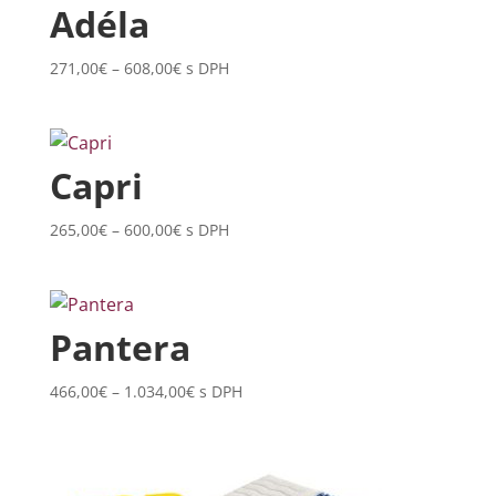
Adéla
Price
271,00
€
–
608,00
€
s DPH
range:
271,00€
through
608,00€
Capri
Price
265,00
€
–
600,00
€
s DPH
range:
265,00€
through
600,00€
Pantera
Price
466,00
€
–
1.034,00
€
s DPH
range:
466,00€
through
1.034,00€