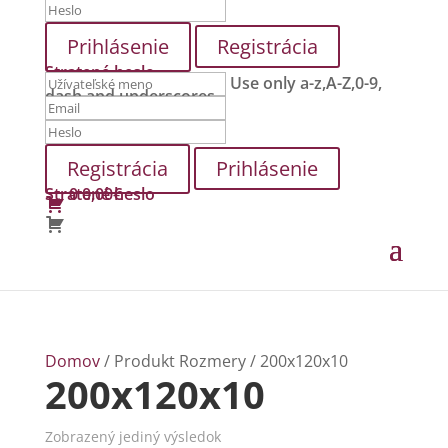
Registrácia
Stratené heslo
Use only a-z,A-Z,0-9,
dash and underscores.
Prihlásenie
Stratené heslo
0
0,00
€
Domov
/ Produkt Rozmery / 200x120x10
200x120x10
Zobrazený jediný výsledok