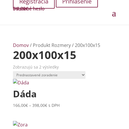
Prihlásenie
Stratené heslo
0
0,00
€
Domov
/ Produkt Rozmery / 200x100x15
200x100x15
Zobrazujú sa 2 výsledky
Dáda
Price
166,00
€
–
398,00
€
s DPH
range:
166,00€
through