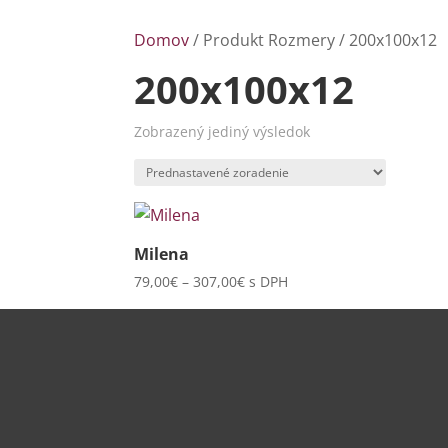
Domov
/ Produkt Rozmery / 200x100x12
200x100x12
Zobrazený jediný výsledok
Milena
Price
79,00
€
–
307,00
€
s DPH
range:
79,00€
through
307,00€