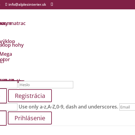
4
info@alplesinterier.sk
ávny matrac
ma
racom
 výklop
ýklop nohy
r
a
 Mega
otor
LI
dmety
i
ušky
ké baby
ložky
odložky
ienky
ch údajov
y a platby
zmluvy
Registrácia
Use only a-z,A-Z,0-9, dash and underscores.
Prihlásenie